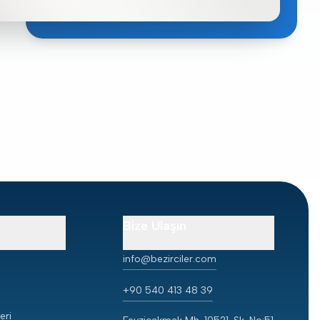
Bize Ulaşın
info@bezirciler.com
+90 540 413 48 39
eri