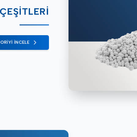
ÇEŞITLERI
ORIYI İNCELE