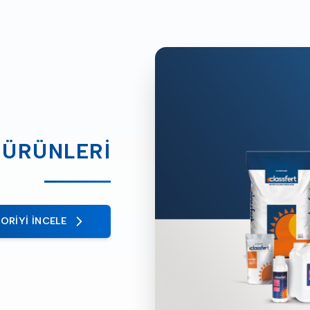
 ÜRÜNLERI
ORIYI İNCELE