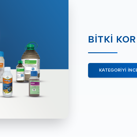
BITKI KO
KATEGORIYI İNC