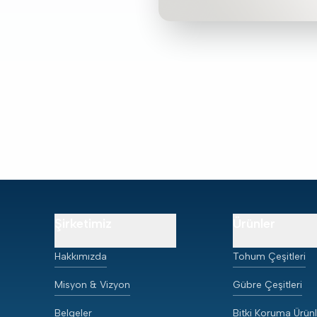
Şirketimiz
Ürünler
Hakkımızda
Tohum Çeşitleri
Misyon & Vizyon
Gübre Çeşitleri
Belgeler
Bitki Koruma Ürünl